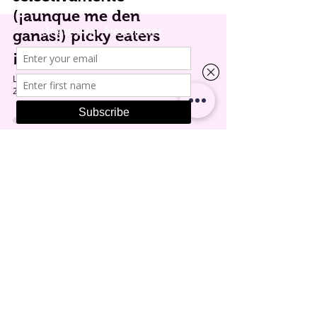
(¡aunque me den
ganas!) picky eaters
¡mi hijo no come.!
Lic. Yemi Caltum
26 jun 2025
1 min de lectura
¿Cómo hablar con tus
hijos sobre los
alimentos que quieres
que coman con
moderación…?
Lic. Yemi Caltum
24 jun 2025
1 min de lectura