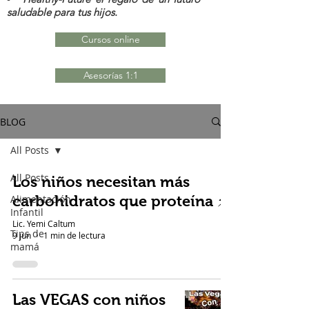
saludable para tus hijos.
Cursos online
Asesorías 1:1
BLOG
All Posts
All Posts
Los niños necesitan más
Alimentación
carbohidratos que proteína ⚡️
Infantil
Lic. Yemi Caltum
Tips de
9 jun
1 min de lectura
mamá
Las VEGAS con niños