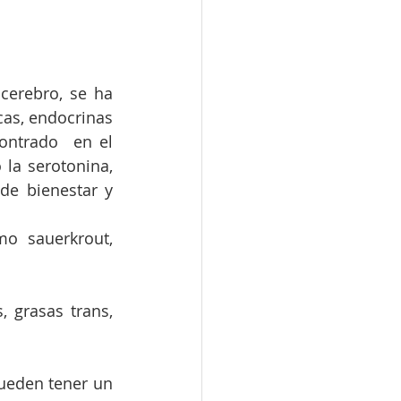
erebro, se ha 
cas, endocrinas 
ntrado  en el 
a serotonina, 
e bienestar y 
o sauerkrout, 
 grasas trans, 
ueden tener un 