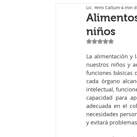
Lic. Yemi Caltum
4 min d
Alimentos
niños
Obtuvo NaN de 5 e
La alimentación y l
nuestros niños y ad
funciones básicas 
cada órgano alcanc
intelectual, funcio
capacidad para ap
adecuada en el col
necesidades persona
y evitará problemas