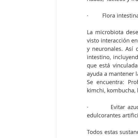
·         Flora intestin
La microbiota dese
visto interacción en
y neuronales. Así
intestino, incluye
que está vinculada
ayuda a mantener la
Se encuentra: Pro
kimchi, kombucha, k
·         Evitar az
edulcorantes artific
Todos estas sustan