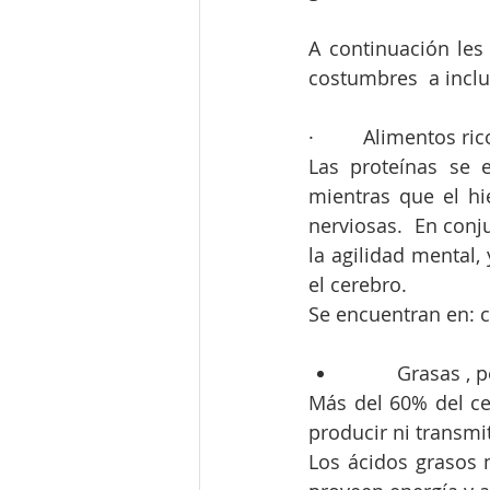
A continuación les
costumbres  a inclu
·         Alimentos r
Las proteínas se 
mientras que el hie
nerviosas.  En conj
la agilidad mental,
el cerebro.
Se encuentran en: c
         Gra
Más del 60% del cer
producir ni transmit
Los ácidos grasos m