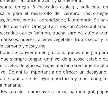
aumentan la concentración y la memoria.
saria para el desarrollo del cerebro. Los omega-3 
s, favoreciendo el aprendizaje y la memoria. Se ha vi
ndes dosis con Omega 3 a niños con ADD o autismo.
escados azules (salmón, trucha, sardina, atún y arenq
mariscos, nueces,  aceites vegetales, frutos secos y  
ratos de carbono y desayuno 
bono se convierten en glucosa, que es energía para 
 que siempre tengan un nivel de glucosa estable pa
a, niveles de glucosa bajos afectan directamente al ap
ivo. De ahí la importancia de ofrecer un desayuno 
da recuperarse del ayuno nocturno y tener energía p
la mañana.
los cereales, como avena, arroz, pan integral, papas, 