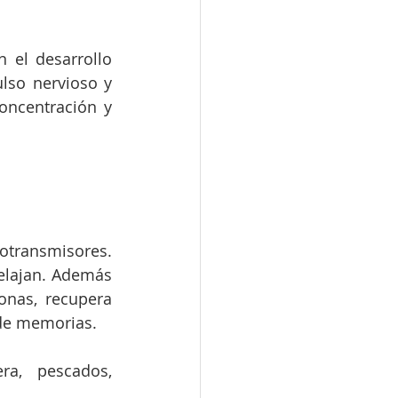
el desarrollo 
lso nervioso y 
ncentración y 
transmisores. 
elajan. Además 
onas, recupera 
 de memorias.
ra,  pescados, 