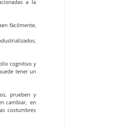
cionadas a la 
en fácilmente, 
ustrializados, 
lo cognitivo y 
puede tener un 
s, prueben y 
n cambiar,  en 
Las costumbres 