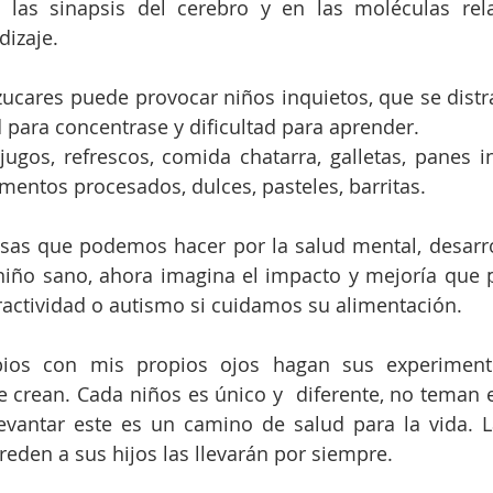
 las sinapsis del cerebro y en las moléculas rela
dizaje.
zucares puede provocar niños inquietos, que se distra
para concentrase y dificultad para aprender.
ugos, refrescos, comida chatarra, galletas, panes ind
imentos procesados, dulces, pasteles, barritas.
osas que podemos hacer por la salud mental, desarrol
niño sano, ahora imagina el impacto y mejoría que 
ractividad o autismo si cuidamos su alimentación.
ios con mis propios ojos hagan sus experimento
crean. Cada niños es único y  diferente, no teman e
levantar este es un camino de salud para la vida. 
reden a sus hijos las llevarán por siempre.