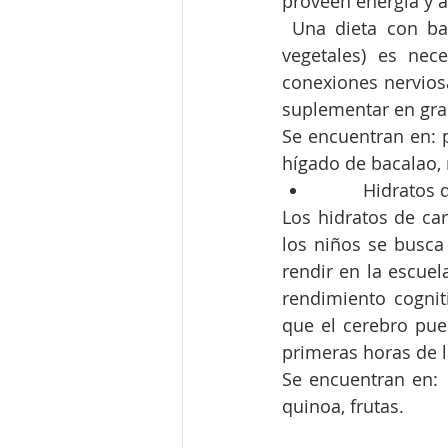
proveen energía y 
 Una dieta con bastante omega- 3 (pescados azules) y suficiente omega-6 (aceites 
vegetales) es nece
conexiones nerviosa
suplementar en gra
Se encuentran en: p
hígado de bacalao, 
         Hid
Los hidratos de car
los niños se busca
rendir en la escuel
rendimiento cognit
que el cerebro pue
primeras horas de 
Se encuentran en:  
quinoa, frutas.