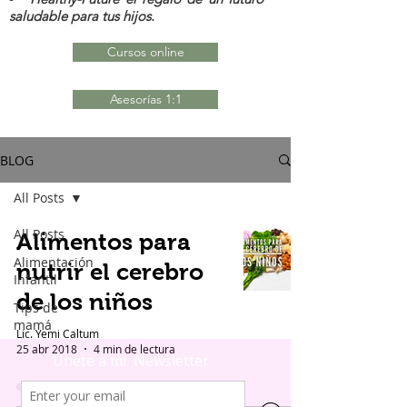
saludable para tus hijos.
Cursos online
Asesorías 1:1
BLOG
All Posts
All Posts
Alimentos para
Alimentación
nutrir el cerebro
Infantil
de los niños
Tips de
mamá
Lic. Yemi Caltum
25 abr 2018
4 min de lectura