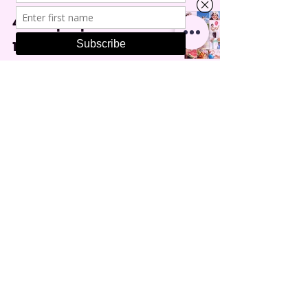
40 Tips para ser
más sano
Lic. Yemi Caltum
12 sept 2014
3 min de lectura
¿De qué te alimentas?
Lic. Yemi Caltum
9 abr 2014
1 min de lectura