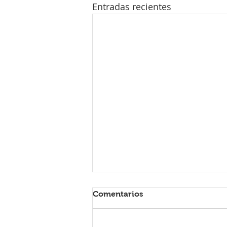
Entradas recientes
Los niños necesitan más
Comentarios
carbohidratos que proteína
⚡️
LOS NIÑOS NECESITAN MÁS