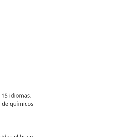
 15 idiomas.  
a de químicos 
vidas el buen 