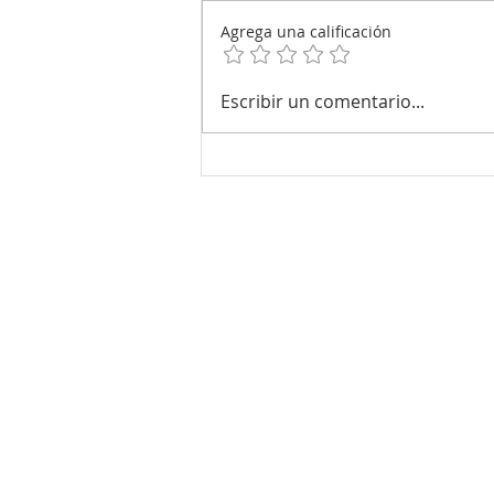
CARBOHIDRATOS QUE
Agrega una calificación
PROTEÍNA
Escribir un comentario...