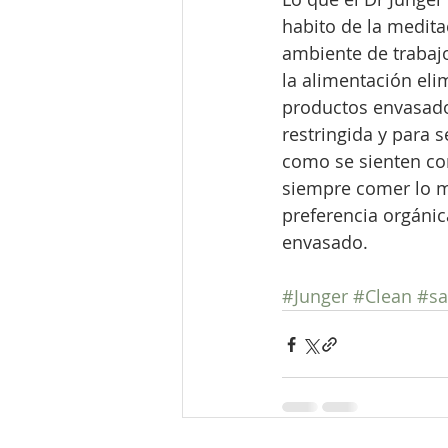
habito de la medita
ambiente de trabajo
la alimentación elim
productos envasado
restringida y para 
como se sienten con
siempre comer lo má
preferencia orgánic
envasado.
#Junger
#Clean
#sa