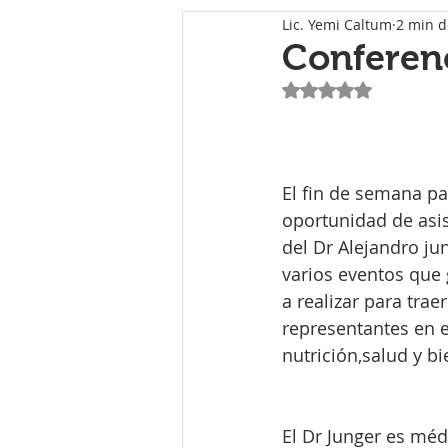
Lic. Yemi Caltum
2 min d
Conferenc
Obtuvo NaN de 5 e
El fin de semana pa
oportunidad de asist
del Dr Alejandro jun
varios eventos que 
a realizar para trae
representantes en 
nutrición,salud y bi
El Dr Junger es méd