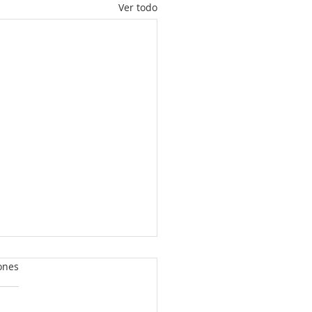
Ver todo
odo es proteína en la
ones
entación infantil
asas unos minutos en redes