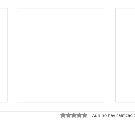
No t
Obtuvo 0 de 5 estrellas.
Aún no hay calificaci
alim
Si p