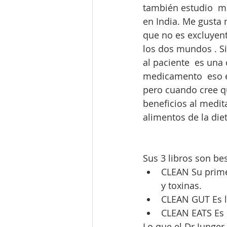
también estudio  me
en India. Me gusta 
que no es excluyent
los dos mundos . Si
al paciente  es una 
medicamento  eso es
pero cuando cree q
beneficios al medita
alimentos de la die
Sus 3 libros son be
CLEAN Su primer
y toxinas.  
CLEAN GUT Es la
CLEAN EATS Es u
Lo que el Dr Junger