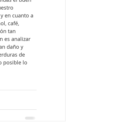
uestro 
 y en cuanto a 
l, café, 
ón tan 
 es analizar 
an daño y 
erduras de 
 posible lo 