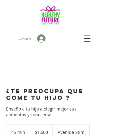
Iniciar sesión
¿Te preocupa que
come tu hijo ?
Enseño a tu hijo a elegir mejor sus
alimentos y conocerse
1,600
pesos
45 min
4
$1,600
Avenida Stim
mexicanos