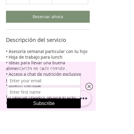
5
m
Reservar ahora
i
n
Descripción del servicio
• Asesoría semanal particular con tu hijo
• Hoja de trabajo para lunch
• Ideas para llevar una buena
alimentación en cada comida .
• Acceso a chat de nutrición exclusivo
para pacientes
• Boletín mensual
En caso de requerir factura el precio es
más IVA.
Datos de contacto
Avenida Stim, Lomas del Chamizal,