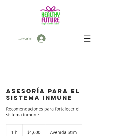
Iniciar sesión
Asesoría para el
sistema inmune
Recomendaciones para fortalecer el
sistema inmune
1,600
pesos
1 h
1
$1,600
Avenida Stim
mexicanos