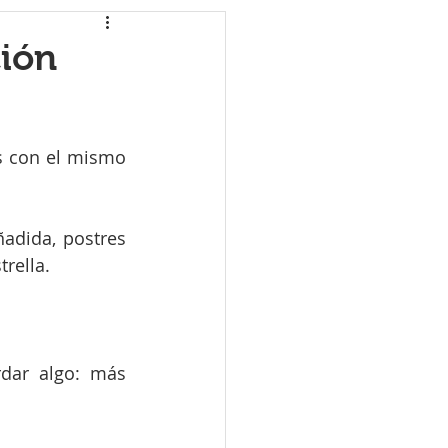
ción
s con el mismo 
adida, postres 
rella.
dar algo: más 