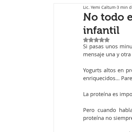
Lic. Yemi Caltum
3 min d
No todo e
infantil
Obtuvo NaN de 5 e
Si pasas unos minu
mensaje una y otra 
Yogurts altos en pr
enriquecidos… Parec
La proteína es impo
Pero cuando habla
proteína no siempre