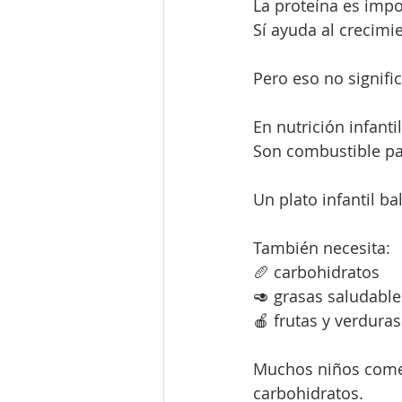
La proteína es impo
Sí ayuda al crecimi
Pero eso no signifi
En nutrición infant
Son combustible pa
Un plato infantil b
También necesita:
🥖 carbohidratos
🥑 grasas saludable
🍎 frutas y verduras
Muchos niños comen
carbohidratos.