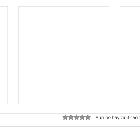
¿Por qué a las niñas les está
Tu h
Obtuvo 0 de 5 estrellas.
Aún no hay calificaci
bajando antes?
COM
A las niñas les está bajando
Y lo 