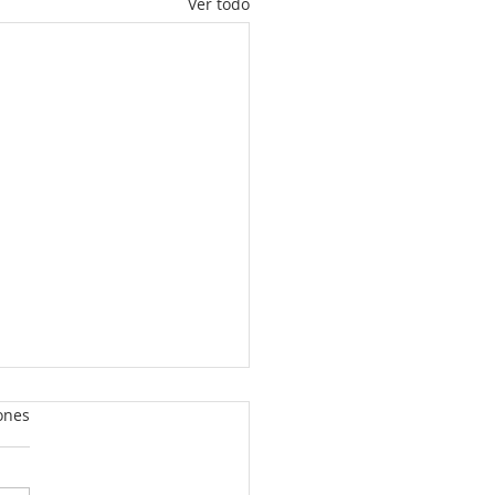
Ver todo
ijo dice: “NO QUIERO
ones
ER”.
que contestes puede