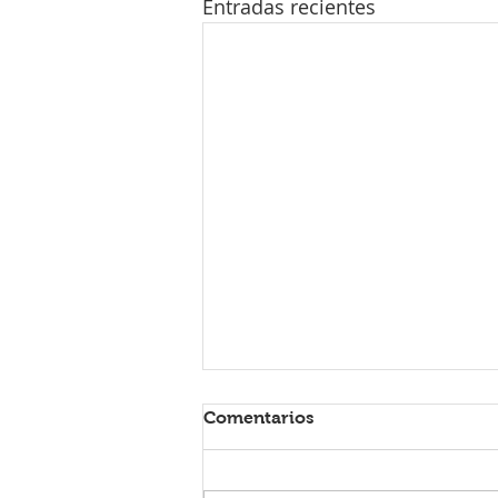
Entradas recientes
No todo es proteína en la
Comentarios
alimentación infantil
Si pasas unos minutos en redes