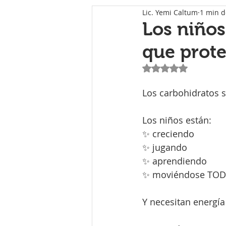
Lic. Yemi Caltum
1 min d
Los niños
que prote
Obtuvo NaN de 5 e
Los carbohidratos s
Los niños están:
✨ creciendo
✨ jugando
✨ aprendiendo
✨ moviéndose TODO
Y necesitan energía