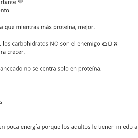
rtante 💜
ento.
ca que mientras más proteína, mejor.
il, los carbohidratos NO son el enemigo 🌮🍞🍌
ra crecer.
alanceado no se centra solo en proteína.
s
 poca energía porque los adultos le tienen miedo a 