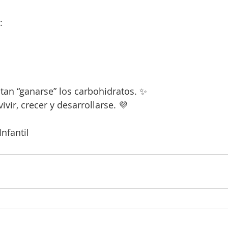
:
tan “ganarse” los carbohidratos. ✨
ivir, crecer y desarrollarse. 💜
nfantil